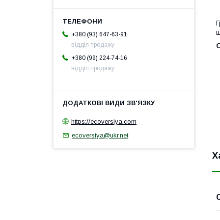
Г
ш
+380 (93) 647-63-91
відділ продажу
+380 (99) 224-74-16
відділ продажу
https://ecoversiya.com
ecoversiya@ukr.net
Х