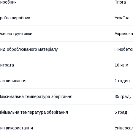
иробник
Triora
раїна виробник
Україна
снова грунтовки
Акрилова
ид оброблюваного матеріалу
Пінобето
итрата
10 кв.м
ас висихання
1 годин
аксимальна температура зберігання
35 град.
інімальна температура зберігання
5 град.
ип використання
Універса