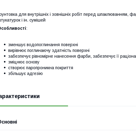
рунтовка для внутрішніх і зовнішніх робіт перед шпаклюванням, 
тукатурок і ін. сумішей
Особливості
:
зменшує водопоглинання поверхні
вирівнює поглинаючу здатність поверхні
забезпечує рівномірне нанесення фарби, забезпечує її раціон
зміцнює основу
створює паропроникна покриття
збільшує адгезію
арактеристики
Основні