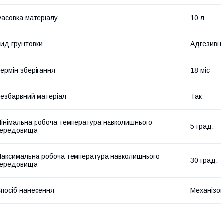
асовка матеріалу
10 л
ид грунтовки
Адгезив
ермін зберігання
18 міс
езбарвний матеріал
Так
інімальна робоча температура навколишнього
5 град.
середовища
аксимальна робоча температура навколишнього
30 град.
середовища
посіб нанесення
Механізо