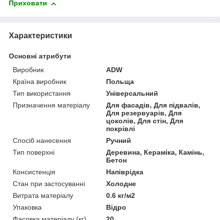
Приховати
Характеристики
Основні атрибути
Виробник
ADW
Країна виробник
Польща
Тип використання
Універсальний
Призначення матеріалу
Для фасадів, Для підвалів,
Для резервуарів, Для
цоколів, Для стін, Для
покрівлі
Спосіб нанесення
Ручний
Тип поверхні
Деревина, Кераміка, Камінь,
Бетон
Консистенція
Напіврідка
Стан при застосуванні
Холодне
Витрата матеріалу
0.6 кг/м2
Упаковка
Відро
Фасовка матеріалу (кг)
20