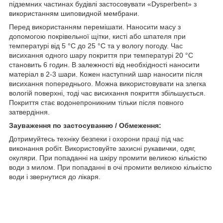
підземних частинах будівлі застосовувати «Dysperbent» з
використанням шиповидной мембрани.
Перед використанням перемішати. Наносити масу з
допомогою покрівельної щітки, кисті або шпателя при
температурі від 5 °С до 25 °С та у вологу погоду. Час
висихання одного шару покриття при температурі 20 °С
становить 6 годин. В залежності від необхідності наносити
матеріал в 2-3 шари. Кожен наступний шар наносити після
висихання попереднього. Можна використовувати на злегка
вологій поверхні, тоді час висихання покриття збільшується.
Покриття стає водонепроникним тільки після повного
затвердіння.
Зауваження по застосуванню / Обмеження:
Дотримуйтесь техніку безпеки і охорони праці під час
виконання робіт. Використовуйте захисні рукавички, одяг,
окуляри. При попаданні на шкіру промити великою кількістю
води з милом. При попаданні в очі промити великою кількістю
води і звернутися до лікаря.