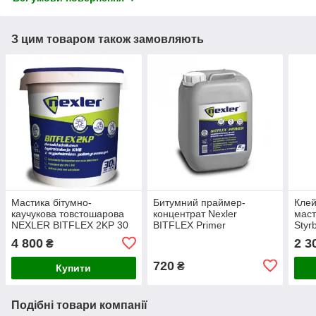
З цим товаром також замовляють
Мастика бітумно-
Битумний праймер-
Клей
каучукова товстошарова
концентрат Nexler
маст
NEXLER BITFLEX 2KP 30
BITFLEX Primer
Styr
л
4 800
2 3
₴
720
₴
Купити
Подібні товари компанії