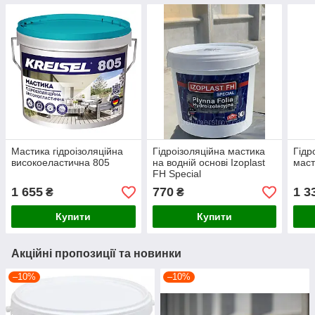
Мастика гідроізоляційна
Гідроізоляційна мастика
Гідр
високоеластична 805
на водній основі Izoplast
мас
FH Special
1 655
770
1 3
₴
₴
Купити
Купити
Акційні пропозиції та новинки
–10%
–10%