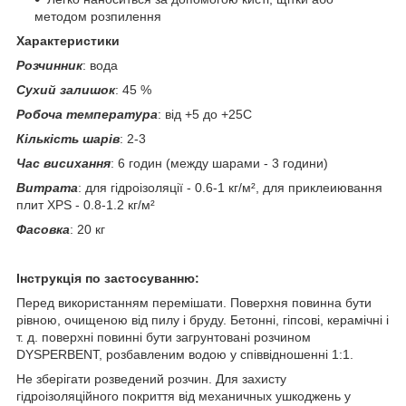
методом розпилення
Характеристики
Розчинник
: вода
Сухий залишок
: 45 %
Робоча температура
: від +5 до +25С
Кількість шарів
: 2-3
Час висихання
: 6 годин (между шарами - 3 години)
Витрата
: для гідроізоляції - 0.6-1 кг/м², для приклеиювання
плит XPS - 0.8-1.2 кг/м²
Фасовка
: 20 кг
Інструкція по застосуванню:
Перед використанням перемішати. Поверхня повинна бути
рівною, очищеною від пилу і бруду. Бетонні, гіпсові, керамічні і
т. д. поверхні повинні бути загрунтовані розчином
DYSPERBENT, розбавленим водою у співвідношенні 1:1.
Не зберігати розведений розчин. Для захисту
гідроізоляційного покриття від механичных ушкоджень у