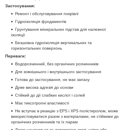
Застосування:
Ремонт і обслуговування покрівлі
Гідроізоляція фундаментів
Грунтування мінеральних підстав для належної
ізоляції
Безшовна гідроізоляція вертикальних та
горизонтальних поверхонь
Переваги:
Водорозчинний, без органічних розчинників
Для зовнішнього і внутрішнього застосування
Готова до застосування, не має запаху
Дуже висока адгезія до основи
Стійкий до дії слабких кислот і солей
Має тиксотропні властивості
Не вступає в реакцію з EPS і XPS полістиролом, може
використовуватися разом з матеріалами, не стійкими до
органічних розчинників та їх парам
Легко наноситься за допомогою кисті, щітки або