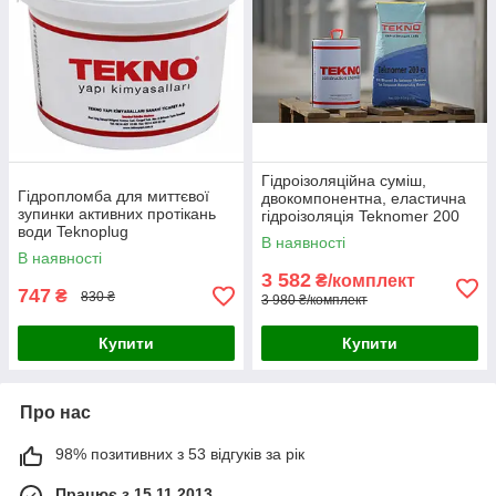
Гідроізоляційна суміш,
Гідропломба для миттєвої
двокомпонентна, еластична
зупинки активних протікань
гідроізоляція Teknomer 200
води Teknoplug
EX
В наявності
В наявності
3 582
₴/комплект
747
₴
830 ₴
3 980 ₴/комплект
Купити
Купити
Про нас
98% позитивних з 53 відгуків за рік
Працює з 15.11.2013