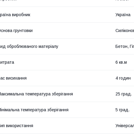
раїна виробник
Україна
снова грунтовки
Силіконо
ид оброблюваного матеріалу
Бетон, Г
итрата
6 кв.м
ас висихання
4 годин
аксимальна температура зберігання
25 град.
інімальна температура зберігання
5 град.
ип використання
Універса