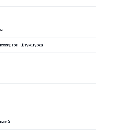
ва
іпсокартон, Штукатурка
льний