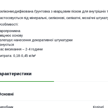
иліконмодифікована ґрунтовка з кварцовим піском для внутрішніх т
астосовується під мінеральні, силіконові, силікатні, мозаїчні штукат
собливості:
аропроникна
міцнює основу
олегшує нанесення декоративної штукатурки
онується
ас висихання – 2-4 години
итрата: 0,18-0,45 кг/м²
арактеристики
Основні
иробник
Kreisel