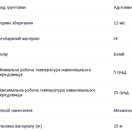
ид грунтовки
Адгезив
ермін зберігання
12 міс
езбарвний матеріал
Ні
олір
Білий
інімальна робоча температура навколишнього
5 град.
середовища
аксимальна робоча температура навколишнього
25 град.
середовища
посіб нанесення
Механізо
асовка матеріалу (кг)
15 кг