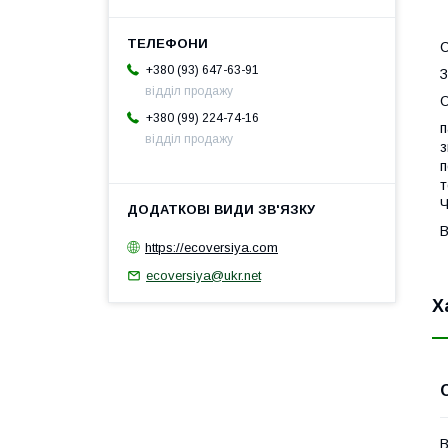
С
+380 (93) 647-63-91
З
відділ продажу
О
+380 (99) 224-74-16
п
відділ продажу
з
п
т
Ч
В
https://ecoversiya.com
ecoversiya@ukr.net
Х
В