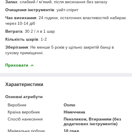
Запах
: слабкий / м'який, після висихання без запаху
Очищення інструментів
: уайт-спірит
Час висихання
: 24 години, остаточних властивостей набирає
через 10-14 діб
Витрата
: 30 2 / л в 1 шар
Кількість шарів
: 1-2
Зберігання
: Не менше 5 років у щільно закритій банці в
сухому приміщенні.
Приховати
Характеристики
Основні атрибути
Виробник
Osmo
Країна виробник
Німеччина
Спосіб нанесення
Пензликом, Втиранням (без
додаткових інструментів)
Мінімальна робоча
10 град.