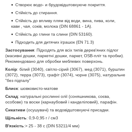
Створює водо- и брудовідштовхуюче покриття.
Стійкість до стирання.
Стійкість до впливу плям від води, вина, пива, коли,
кави , чая, соків, молока (DIN 68861 - 1A).
Стійкість до глини та слини (DIN 53160).
Підходить для дитячих іграшок (EN 71.3)
Застосування
: Підходять для всіх типів дерев'яних підлог
(масивні дошки, паркетні дошки, паркет, OSB-пліт та пробки).
Рекомендовано для обробки меблевих поверхонь.
Колір
: білий (3040), світло-сірий (3067), мед (3071), бурштин
(3072), терра (3073), графіт (3074), чорне (3075), натуральне
"без підпалу"
Блиск
: шовковисто-матове
Склад
: натуральні рослинні олії (соняшникова, соєва,
особове) та воски (карнаубовий і канделіловий), парафін.
Сикативи
(осушувачі) та водовідштовхуючі присадки.
Щільність
: 0,9-0,95 г / см3
В'язкість
:> 25 - 38 c (DIN 53211/4 мм)