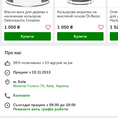
Масло-воск для дерева з
Кольорова морилка на
Олія
насиченим кольором
масляній основі Öl-Beize
для
Dekorwachs Creative
Hart
1 050
1 050
1 5
₴
₴
Купити
Купити
Про нас
98% позитивних з 53 відгуків за рік
Працює з 15.11.2013
м. Київ
Миколи Голего 7б, Київ, Україна
Контакти
Сьогодні працює з 09:00 до 18:00
Показати весь графік роботи