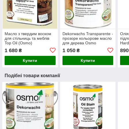
Масло з твердим воском
Dekorwachs Transparente -
Олія
для стільниць та меблів
прозоре кольорове масло
підл
Top Oil (Osmo)
для дерева Osmo
Hard
1 680
1 050
890
₴
₴
Купити
Купити
Подібні товари компанії