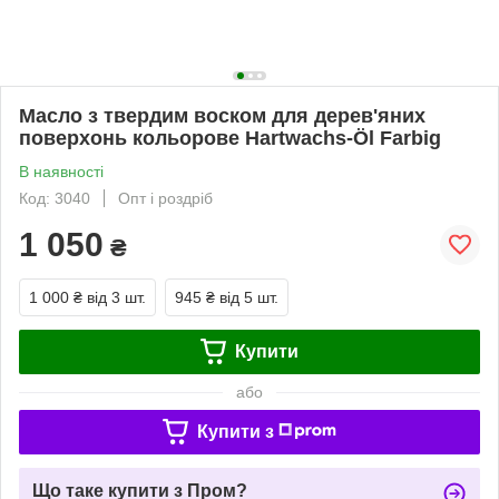
Масло з твердим воском для дерев'яних
поверхонь кольорове Hartwachs-Öl Farbig
В наявності
Код: 3040
Опт і роздріб
1 050
₴
1 000 ₴
від 3 шт.
945 ₴
від 5 шт.
Купити
або
Купити з
Що таке купити з Пром?