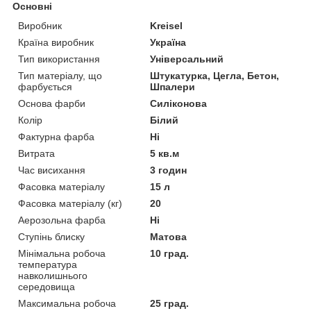
Основні
Виробник
Kreisel
Країна виробник
Україна
Тип використання
Універсальний
Тип матеріалу, що
Штукатурка, Цегла, Бетон,
фарбується
Шпалери
Основа фарби
Силіконова
Колір
Білий
Фактурна фарба
Ні
Витрата
5 кв.м
Час висихання
3 годин
Фасовка матеріалу
15 л
Фасовка матеріалу (кг)
20
Аерозольна фарба
Ні
Ступінь блиску
Матова
Мінімальна робоча
10 град.
температура
навколишнього
середовища
Максимальна робоча
25 град.