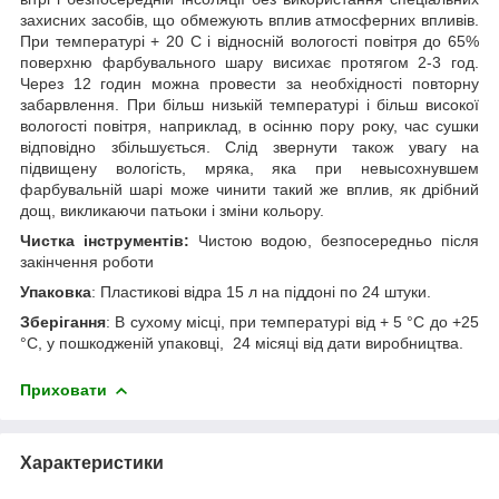
захисних засобів, що обмежують вплив атмосферних впливів.
При температурі + 20 С і відносній вологості повітря до 65%
поверхню фарбувального шару висихає протягом 2-3 год.
Через 12 годин можна провести за необхідності повторну
забарвлення. При більш низькій температурі і більш високої
вологості повітря, наприклад, в осінню пору року, час сушки
відповідно збільшується. Слід звернути також увагу на
підвищену вологість, мряка, яка при невысохнувшем
фарбувальній шарі може чинити такий же вплив, як дрібний
дощ, викликаючи патьоки і зміни кольору.
Чистка інструментів:
Чистою водою, безпосередньо після
закінчення роботи
Упаковка
: Пластикові відра 15 л на піддоні по 24 штуки.
Зберігання
: В сухому місці, при температурі від + 5 °С до +25
°С, у пошкодженій упаковці, 24 місяці від дати виробництва.
Приховати
Характеристики