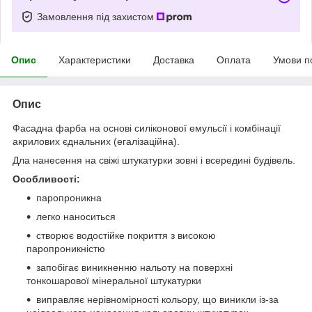
Замовлення під захистом
Опис
Характеристики
Доставка
Оплата
Умови п
Опис
Фасадна фарба на основі силіконової емульсії і комбінації
акрилових єднальних (егалізаційна).
Дла нанесення на свіжі штукатурки зовні і всередині будівель.
Особливості:
паропроникна
легко наноситься
створює водостійке покриття з високою
паропроникністю
запобігає виникненню нальоту на поверхні
тонкошарової мінеральної штукатурки
виправляє нерівномірності кольору, що виникли із-за