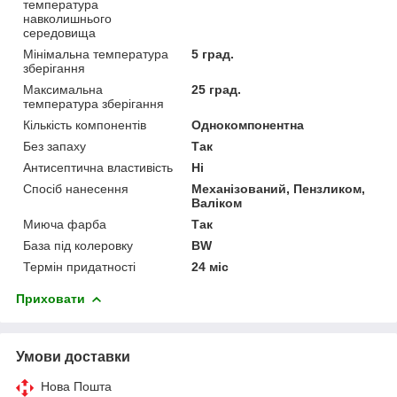
температура
навколишнього
середовища
Мінімальна температура
5 град.
зберігання
Максимальна
25 град.
температура зберігання
Кількість компонентів
Однокомпонентна
Без запаху
Так
Антисептична властивість
Ні
Спосіб нанесення
Механізований, Пензликом,
Валіком
Миюча фарба
Так
База під колеровку
BW
Термін придатності
24 міс
Приховати
Умови доставки
Нова Пошта