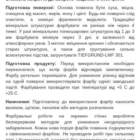
Підготовка поверхні:
Основа повинна бути суха, міцна,
очищена від масел, жирів, моху і цвілі. Будь-які поверхні слід
очистити, а неміцні фрагменти видалити. Традиційні
мінеральні штукатурки фарбувати не раніше ніж через 4
тижні. У разі мінеральних тонкошарових штукатурок від 1 до 3
мм фарбувати мінімум через 3 дні, в залежності від
атмосферних умов. З метою зміцнення крихких і обсипаються
старих штукатурок, а також для грунтування сильно
всмоктуючих підстав, загрунтувати TIEFGRUND-LMF 301.
Підготовка продукту:
Перед використанням необхідно
переконатися, що колір фарби відповідає замовленому.
Фарбу ретельно перемішати. Для уникнення різниці відтінків
на одній поверхні використовувати фарбу однієї заводської
партії. Фарбування проводити при температурі від +5 С до
+25 С.
Нанесення:
Підготовлену до використання фарбу наносити
валиком, щіткою, пензлем або методом розпилення.
Фарбувальні роботи на окремих стінах виробляти
безперервним методом для уникнення неоднорідного
забарвлення. Кожна нова порція фарби повинна з'єднуватися
з свіжонанесеної фарбою. Не проводити робіт при сильному
вітрі і безпосередній інсоляції без використання спеціальних