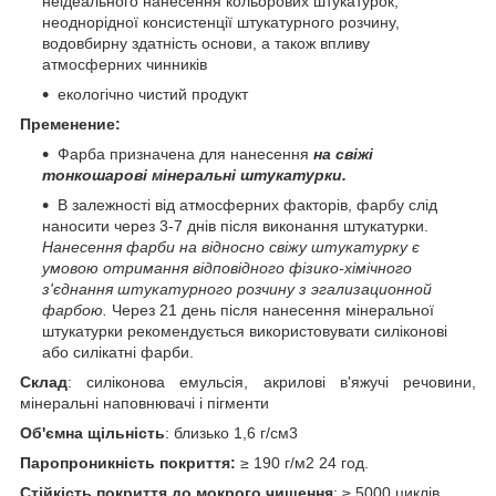
неідеального нанесення кольорових штукатурок,
неоднорідної консистенції штукатурного розчину,
водовбирну здатність основи, а також впливу
атмосферних чинників
екологічно чистий продукт
Пременение:
Фарба призначена для нанесення
на свіжі
тонкошарові мінеральні штукатурки.
В залежності від атмосферних факторів, фарбу слід
наносити через 3-7 днів після виконання штукатурки.
Нанесення фарби на відносно свіжу штукатурку є
умовою отримання відповідного фізико-хімічного
з'єднання штукатурного розчину з эгализационной
фарбою.
Через 21 день після нанесення мінеральної
штукатурки рекомендується використовувати силіконові
або силікатні фарби.
Склад
: силіконова емульсія, акрилові в'яжучі речовини,
мінеральні наповнювачі і пігменти
Об'ємна щільність
: близько 1,6 г/см3
Паропроникність покриття:
≥ 190 г/м2 24 год.
Стійкість покриття до мокрого чищення
: ≥ 5000 циклів