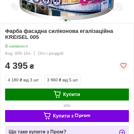
Фарба фасадна силіконова егалізаційна
KREISEL 005
В наявності
Код: 005-15л
Опт і роздріб
4 395
₴
4 180 ₴
від 3 шт.
3 960 ₴
від 5 шт.
Купити
або
Купити з
Що таке купити з Пром?