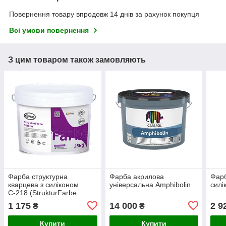
Повернення товару впродовж 14 днів за рахунок покупця
Всі умови повернення
З цим товаром також замовляють
Фарба структурна
Фарба акрилова
Фар
кварцева з силіконом
універсальна Amphibolin
силі
С-218 (StrukturFarbe
Silicon)
1 175
14 000
2 9
₴
₴
Купити
Купити