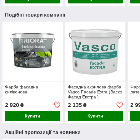
Подібні товари компанії
Фарба фасадна
Фасадна акрилова фарба
Фарб
силіконова
Vasco Facade Extra (Васко
лате
Фасад Екстра )
2 920
2 135
2 9
₴
₴
Купити
Купити
Акційні пропозиції та новинки