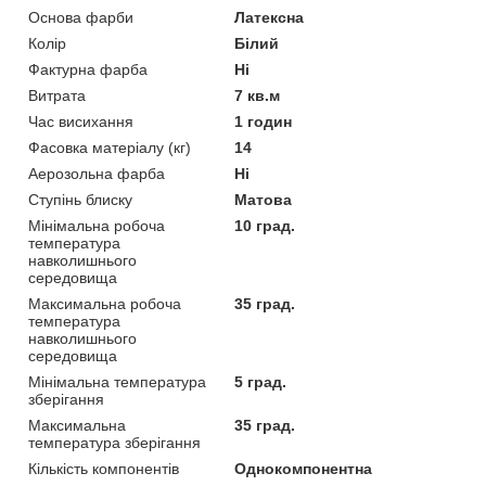
Основа фарби
Латексна
Колір
Білий
Фактурна фарба
Ні
Витрата
7 кв.м
Час висихання
1 годин
Фасовка матеріалу (кг)
14
Аерозольна фарба
Ні
Ступінь блиску
Матова
Мінімальна робоча
10 град.
температура
навколишнього
середовища
Максимальна робоча
35 град.
температура
навколишнього
середовища
Мінімальна температура
5 град.
зберігання
Максимальна
35 град.
температура зберігання
Кількість компонентів
Однокомпонентна