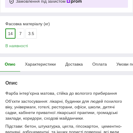
Замовлення під захистом
Фасовка матеріалу (кг)
14
7
3.5
В наявності
Опис
Характеристики
Доставка
Оплата
Умови п
Опис
Фарба інтер'єрна матова, стійка до вологого прибирання
Об'єкти застосування: лікарні, будинки для людей похилого
віку, універмаги, готелі, ресторани, офіси, школи, дитячі
садки, кабінети приватної лікарської практики, громадські
заклади, коридори, сходові майданчики.
Підстави: бетон, штукатурка, цегла, гіпсокартон, цементно-
вапняні, азбоцементні, та інших пористі поверхні, всі види