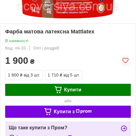
Фарба матова латексна Mattlatex
В наявності
Код: ml-10
Опт і роздріб
1 900
₴
1 800 ₴
від 3 шт.
1 710 ₴
від 5 шт.
Купити
або
Купити з
Що таке купити з Пром?