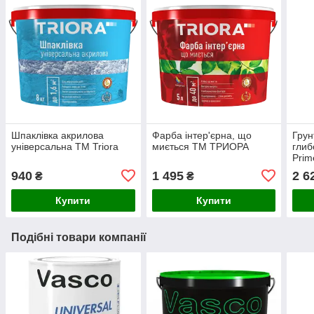
Шпаклівка акрилова
Фарба інтер'єрна, що
Грун
універсальна ТМ Triora
миється ТМ ТРИОРА
глиб
Prim
940
1 495
2 6
₴
₴
Купити
Купити
Подібні товари компанії