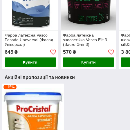
Фарба латексна Vasco
Фарба латексна
Фарб
Fasade Uneversal (Фасад
зносостійка Vasco Elit 3
шовк
Універсал)
(Васко Эліт 3)
silk
645
570
3 8
₴
₴
Купити
Купити
Акційні пропозиції та новинки
–15%