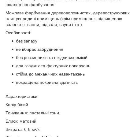
шпалер під фарбування.
Можливе фарбування деревоволокнистих, деревостружкових
плит усередині приміщень (крім приміщень з підвищеною
вологістю: ванни, підвали, сауни і т.п.).
Особливості:
без запаху
не вбирає забруднення
без розчинників та шкідливих емісій
для гладких та фактурних поверхонь
стійка до механічних навантажень
покращена покривна здатність
Характеристики:
Колір білий.
Тонування: пастельні тони.
Блиск: матовий
Витрата: 6-8 м²/кг