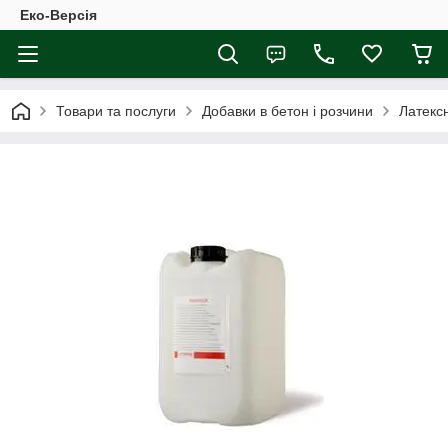
Еко-Версія
Товари та послуги
Добавки в бетон і розчини
Латексн