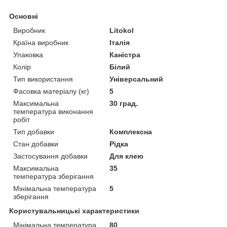
Основні
Виробник
Litokol
Країна виробник
Італія
Упаковка
Каністра
Колір
Білий
Тип використання
Універсальний
Фасовка матеріалу (кг)
5
Максимальна
30 град.
температура виконання
робіт
Тип добавки
Комплексна
Стан добавки
Рідка
Застосування добавки
Для клею
Максимальна
35
температура зберігання
Мінімальна температура
5
зберігання
Користувальницькі характеристики
Мінімальна температура
80