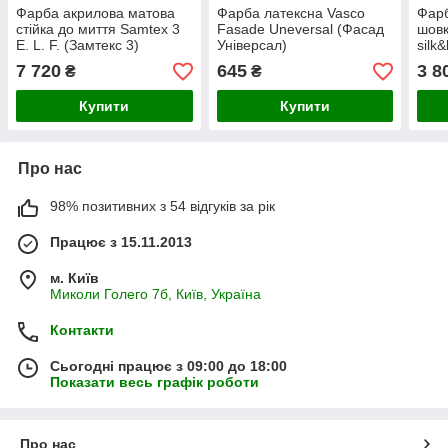
Фарба акрилова матова
Фарба латексна Vasco
Фарб
стійка до миття Samtex 3
Fasade Uneversal (Фасад
шовк
E. L. F. (Замтекс 3)
Універсал)
silk
7 720
645
3 8
₴
₴
Купити
Купити
Про нас
98% позитивних з 54 відгуків за рік
Працює з 15.11.2013
м. Київ
Миколи Голего 7б, Київ, Україна
Контакти
Сьогодні працює з 09:00 до 18:00
Показати весь графік роботи
Про нас