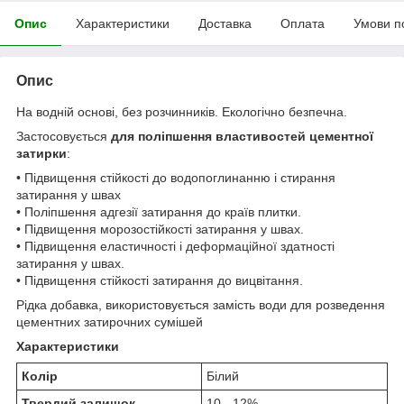
Опис
Характеристики
Доставка
Оплата
Умови п
Опис
На водній основі, без розчинників. Екологічно безпечна.
Застосовується
для поліпшення властивостей цементної
затирки
:
• Підвищення стійкості до водопоглинанню і стирання
затирання у швах
• Поліпшення адгезії затирання до країв плитки.
• Підвищення морозостійкості затирання у швах.
• Підвищення еластичності і деформаційної здатності
затирання у швах.
• Підвищення стійкості затирання до вицвітання.
Рідка добавка, використовується замість води для розведення
цементних затирочних сумішей
Характеристики
Колір
Білий
Твердий залишок
10 - 12%