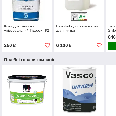
Клей для плмитки
Latexkol - добавка в клей
Зати
універсальний Гідрозит К2
для плитки
Styl
640
250
6 100
₴
₴
Подібні товари компанії