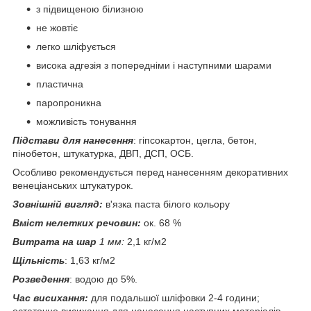
з підвищеною білизною
не жовтіє
легко шліфується
висока адгезія з попередніми і наступними шарами
пластична
паропроникна
можливість тонування
Підстави для нанесення
: гіпсокартон, цегла, бетон,
пінобетон, штукатурка, ДВП, ДСП, ОСБ.
Особливо рекомендується перед нанесенням декоративних
венеціанських штукатурок.
Зовнішній вигляд:
в'язка паста білого кольору
Вміст нелетких речовин:
ок. 68 %
Витрата на шар
1 мм:
2,1 кг/м2
Щільність
: 1,63 кг/м2
Розведення
: водою до 5%.
Час висихання:
для подальшої шліфовки 2-4 години;
остаточне висихання для нанесення наступних матеріалів -