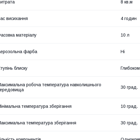
итрата
8 кв.м
ас висихання
4 годин
асовка матеріалу
10 л
ерозольна фарба
Ні
тупінь блиску
Глибоком
аксимальна робоча температура навколишнього
30 град.
середовища
інімальна температура зберігання
10 град.
аксимальна температура зберігання
30 град.
ількість компонентів
Одноком