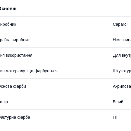
Основні
иробник
Caparol
раїна виробник
Німеччин
ип використання
Для внут
ип матеріалу, що фарбується
Штукатур
Основа фарби
Акрилова
олір
Білий
актурна фарба
Ні