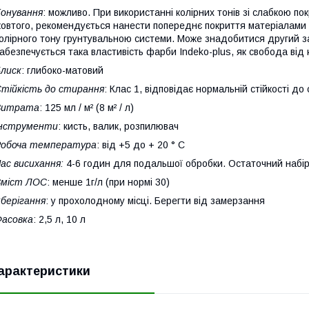
онування
: можливо. При використанні колірних тонів зі слабкою п
овтого, рекомендується нанести попереднє покриття матеріалами I
олірного тону грунтувальною системи. Може знадобитися другий з
абезпечується така властивість фарби Indeko-plus, як свобода від 
лиск
: глибоко-матовий
тійкість до стирання
: Клас 1, відповідає нормальній стійкості д
Витрата
: 125 мл / м² (8 м² / л)
Інструменти
: кисть, валик, розпилювач
Робоча температура
: від +5 до + 20 ° С
ас висихання:
4-6 годин для подальшої обробки. Остаточний набір 
Вміст ЛОС
: менше 1г/л (при нормі 30)
берігання
: у прохолодному місці. Берегти від замерзання
асовка
: 2,5 л, 10 л
арактеристики