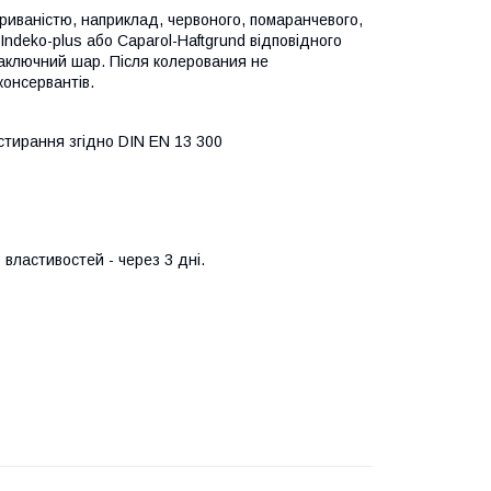
окриваністю, наприклад, червоного, помаранчевого,
ndeko-plus або Caparol-Haftgrund відповідного
аключний шар. Після колерования не
консервантів.
о стирання згідно DIN EN 13 300
властивостей - через 3 дні.