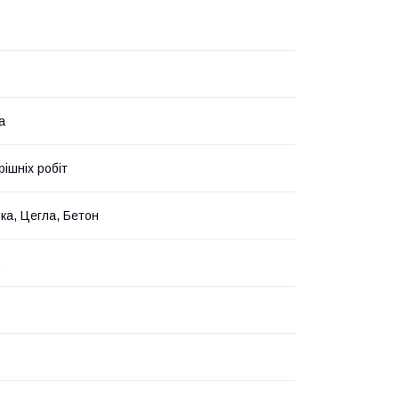
а
рішніх робіт
ка, Цегла, Бетон