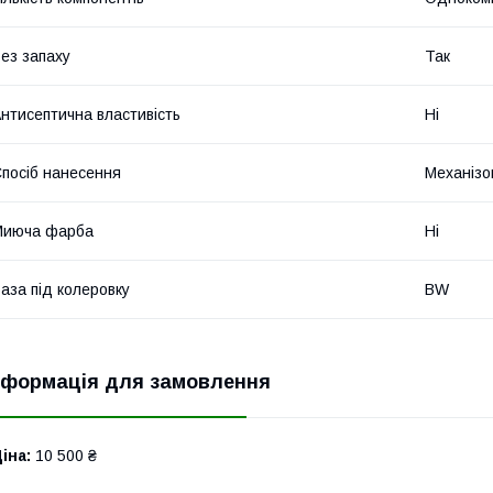
ез запаху
Так
нтисептична властивість
Ні
посіб нанесення
Механізо
Миюча фарба
Ні
аза під колеровку
BW
нформація для замовлення
іна:
10 500 ₴