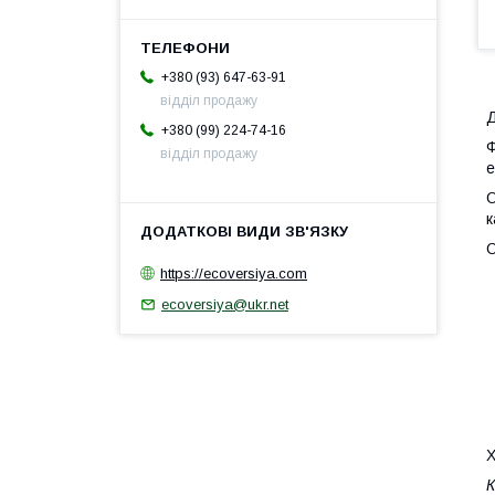
+380 (93) 647-63-91
відділ продажу
Д
+380 (99) 224-74-16
Ф
відділ продажу
е
О
к
О
https://ecoversiya.com
ecoversiya@ukr.net
Х
К