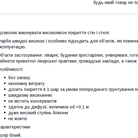
будь-який товар не п
озволяє виконувати високоякісні покриття стін і стелі.
арба швидко висихає і особливо підходить для об'єктів, які повинн
ксплуатацію.
б'єкти застосування: лікарні, будинки престарілих, універмаги, гот
абінети приватної лікарської практики, громадські заклади, а тако
собливості:
без запаху
економну витрату
досить покриття в 1 шар за умови попереднього грунтування по
швидкому висиханню
не містить консервантів
здатна до дифузії, величина sd <0,1 м
дуже високий ступінь білизни
не жовтіє
арактеристики
олір
білий.