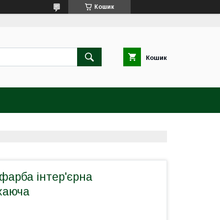
Кошик
Кошик
 фарба інтер'єрна
хаюча