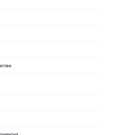
атова
понентна