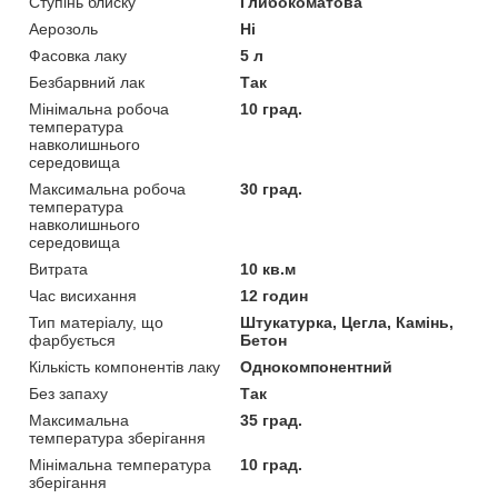
Ступінь блиску
Глибокоматова
Аерозоль
Ні
Фасовка лаку
5 л
Безбарвний лак
Так
Мінімальна робоча
10 град.
температура
навколишнього
середовища
Максимальна робоча
30 град.
температура
навколишнього
середовища
Витрата
10 кв.м
Час висихання
12 годин
Тип матеріалу, що
Штукатурка, Цегла, Камінь,
фарбується
Бетон
Кількість компонентів лаку
Однокомпонентний
Без запаху
Так
Максимальна
35 град.
температура зберігання
Мінімальна температура
10 град.
зберігання