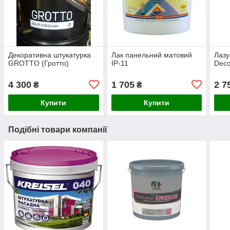
Декоративна штукатурка
Лак панельний матовий
Лазу
GROTTO (Гротто)
ІР-11
Deco
4 300
1 705
2 7
₴
₴
Купити
Купити
Подібні товари компанії