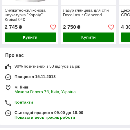
Силікатно-силіконова
Лазур глянцева для стін
Деко
штукатурка "Короїд"
DecoLasur Glänzend
GRO
Kreisel 040
2 745
2 750
4 3
₴
₴
Купити
Купити
Про нас
98% позитивних з 53 відгуків за рік
Працює з 15.11.2013
м. Київ
Миколи Голего 7б, Київ, Україна
Контакти
Сьогодні працює з 09:00 до 18:00
Показати весь графік роботи