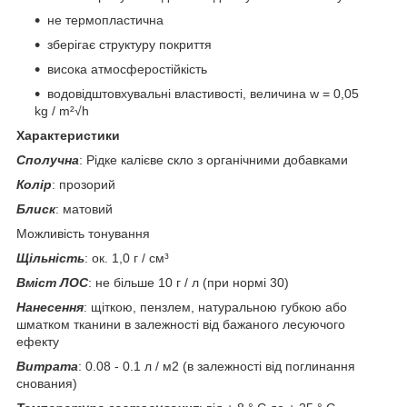
не термопластична
зберігає структуру покриття
висока атмосферостійкість
водовідштовхувальні властивості, величина w = 0,05
kg / m²√h
Характеристики
Сполучна
: Рідке калієве скло з органічними добавками
Колір
: прозорий
Блиск
: матовий
Можливість тонування
Щільність
: ок. 1,0 г / см³
Вміст ЛОС
: не більше 10 г / л (при нормі 30)
Нанесення
: щіткою, пензлем, натуральною губкою або
шматком тканини в залежності від бажаного лесуючого
ефекту
Витрата
: 0.08 - 0.1 л / м2 (в залежності від поглинання
снования)