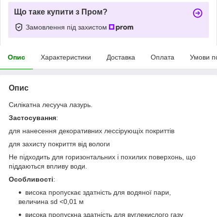
Що таке купити з Пром?
Замовлення під захистом
Опис
Характеристики
Доставка
Оплата
Умови п
Опис
Силікатна лесууча лазурь.
Застосування
:
для нанесення декоративних лессірующіх покриттів
для захисту покриття від вологи
Не підходить для горизонтальних і похилих поверхонь, що
піддаються впливу води.
Особливості
:
висока пропускає здатність для водяної пари,
величина sd <0,01 м
висока пропускна здатність для вуглекислого газу