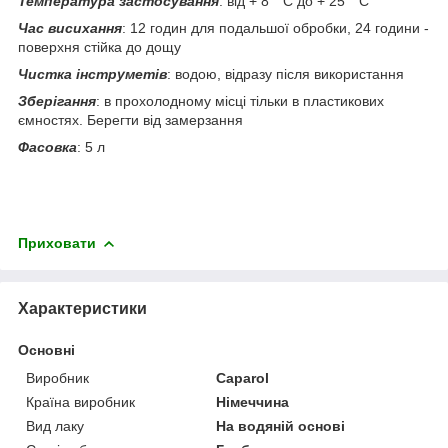
Температура застосування
: від + 8 ° С до + 25 ° С
Час висихання
: 12 годин для подальшої обробки, 24 години -
поверхня стійка до дощу
Чистка інструметів
: водою, відразу після використання
Зберігання
: в прохолодному місці тільки в пластикових
ємностях. Берегти від замерзання
Фасовка
: 5 л
Приховати
Характеристики
Основні
Виробник
Caparol
Країна виробник
Німеччина
Вид лаку
На водяній основі