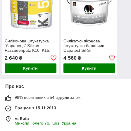
Силіконова штукатурка
Силікат-силіконова
"баранець" Silikon-
штукатурка баранчик
Fassadenputz K10, K15,
Capatect Sil-Si
K20
Fassadenputz K15
2 640
4 560
₴
₴
Купити
Купити
Про нас
98% позитивних з 54 відгуків за рік
Працює з 15.11.2013
м. Київ
Миколи Голего 7б, Київ, Україна