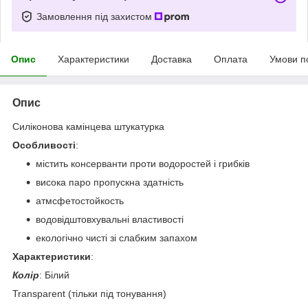
Замовлення під захистом
Опис
Характеристики
Доставка
Оплата
Умови п
Опис
Силіконова камінцева штукатурка
Особливості
:
містить консерванти проти водоростей і грибків
висока паро пропускна здатність
атмсфетостойкость
водовідштовхувальні властивості
екологічно чисті зі слабким запахом
Характеристики
:
Колір
: Білий
Transparent (тільки під тонування)