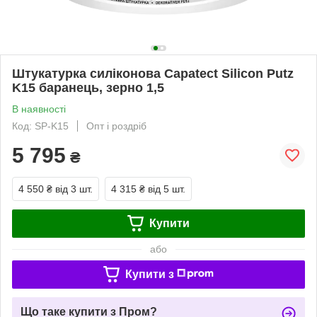
Штукатурка силіконова Capatect Silicon Putz
K15 баранець, зерно 1,5
В наявності
Код: SP-K15
Опт і роздріб
5 795
₴
4 550 ₴
від 3 шт.
4 315 ₴
від 5 шт.
Купити
або
Купити з
Що таке купити з Пром?