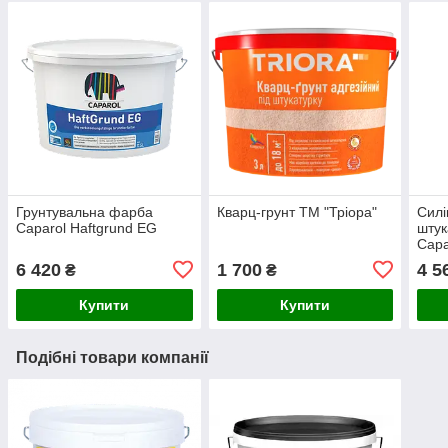
Грунтувальна фарба
Кварц-грунт ТМ "Тріора"
Силі
Caparol Haftgrund EG
штук
Capa
Fass
6 420
1 700
4 5
₴
₴
Купити
Купити
Подібні товари компанії