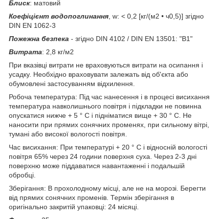
Блиск
: матовий
Коефіцієнт водопоглинання
, w: < 0,2 [кг/(м2 • ч0,5)] згідно
DIN EN 1062-3
Пожежна безпека
- згідно DIN 4102 / DIN EN 13501: "В1"
Витрата
: 2,8 кг/м2
При вказівці витрати не враховуються витрати на осипання і
усадку. Необхідно враховувати залежать від об'єкта або
обумовлені застосуванням відхилення.
Робоча температура: Під час нанесення і в процесі висихання
температура навколишнього повітря і підкладки не повинна
опускатися нижче + 5 ° C і підніматися вище + 30 ° C. Не
наносити при прямих сонячних променях, при сильному вітрі,
тумані або високої вологості повітря.
Час висихання: При температурі + 20 ° C і відносній вологості
повітря 65% через 24 години поверхня суха. Через 2-3 дні
поверхню може піддаватися навантаженні і подальшій
обробці.
Зберігання: В прохолодному місці, але не на морозі. Берегти
від прямих сонячних променів. Термін зберігання в
оригінально закритій упаковці: 24 місяці.