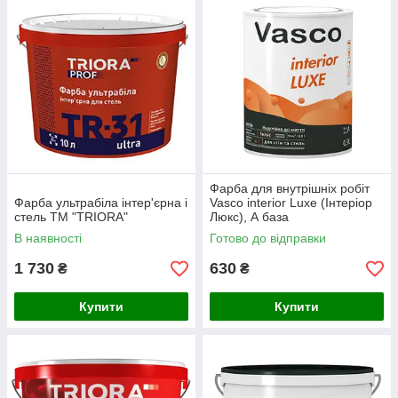
Фарба для внутрішніх робіт
Фарба ультрабіла інтер'єрна і
Vasco interior Luxe (Інтеріор
стель ТМ "TRIORA"
Люкс), А база
В наявності
Готово до відправки
1 730
630
₴
₴
Купити
Купити