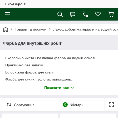
Еко-Версія
Товари та послуги
Лакофарбові матеріали на водній осн
Фарба для внутрішніх робіт
Екологічно чиста і безпечна фарба на водній основі.
Практично без запаху.
Білосніжна фарба для стелі.
Фарба для сухих і вологих приміщень.
Тонкошарова фарба для шпалер під фарбою.
Показати все
Для різних типів поверхонь
Сортування
0
Фільтри