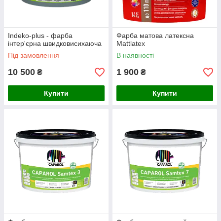
Indeko-plus - фарба
Фарба матова латексна
інтер'єрна швидковисихаюча
Mattlatex
Під замовлення
В наявності
10 500
1 900
₴
₴
Купити
Купити