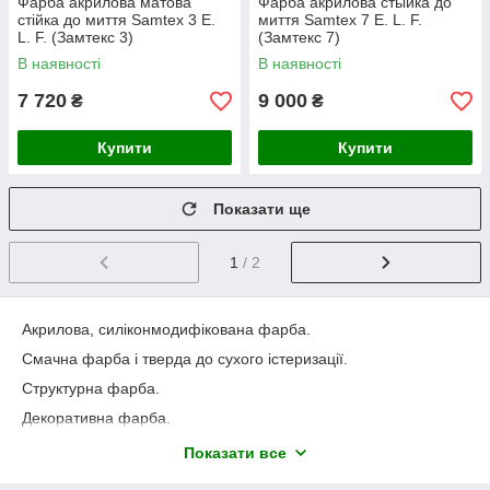
Фарба акрилова матова
Фарба акрилова стыйка до
стійка до миття Samtex 3 E.
миття Samtex 7 E. L. F.
L. F. (Замтекс 3)
(Замтекс 7)
В наявності
В наявності
7 720
9 000
₴
₴
Купити
Купити
Показати ще
1
/ 2
Акрилова, силіконмодифікована фарба.
Смачна фарба і тверда до сухого істеризації.
Структурна фарба.
Декоративна фарба.
Показати все