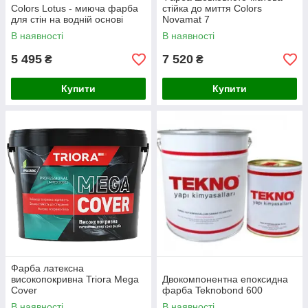
Сolors Lotus - миюча фарба
стійка до миття Сolors
для стін на водній основі
Novamat 7
В наявності
В наявності
5 495
7 520
₴
₴
Купити
Купити
Фарба латексна
високопокривна Triora Mega
Двокомпонентна епоксидна
Cover
фарба Teknobond 600
В наявності
В наявності