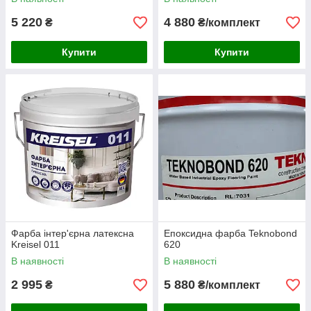
5 220
4 880
₴
₴/комплект
Купити
Купити
Фарба інтер'єрна латексна
Епоксидна фарба Teknobond
Kreisel 011
620
В наявності
В наявності
2 995
5 880
₴
₴/комплект