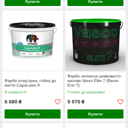
Купити
Купити
Фарба латексна шовковисто-
Фарба інтер'єрна, стійка до
матова Vasco Elite 7 (Васко
миття CapaLatex 8
Еліт 7)
В наявності
Готово до відправки
6 680
5 070
₴
₴
Купити
Купити