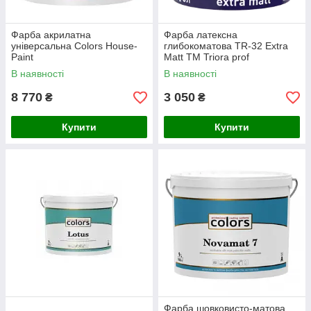
Фарба акрилатна
Фарба латексна
універсальна Colors House-
глибокоматова TR-32 Extra
Paint
Matt ТМ Triora prof
В наявності
В наявності
8 770
3 050
₴
₴
Купити
Купити
Фарба шовковисто-матова